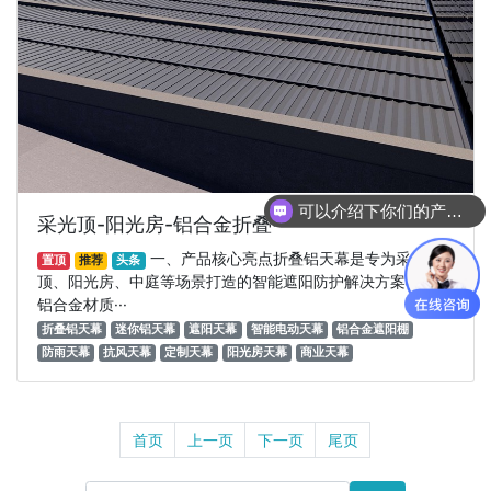
可以介绍下你们的产品么
采光顶-阳光房-铝合金折叠···
一、产品核心亮点折叠铝天幕是专为采光
置顶
推荐
头条
顶、阳光房、中庭等场景打造的智能遮阳防护解决方案，以全
铝合金材质···
折叠铝天幕
迷你铝天幕
遮阳天幕
智能电动天幕
铝合金遮阳棚
防雨天幕
抗风天幕
定制天幕
阳光房天幕
商业天幕
首页
上一页
下一页
尾页