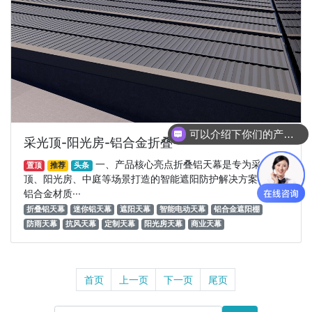
可以介绍下你们的产品么
采光顶-阳光房-铝合金折叠···
一、产品核心亮点折叠铝天幕是专为采光
置顶
推荐
头条
顶、阳光房、中庭等场景打造的智能遮阳防护解决方案，以全
铝合金材质···
折叠铝天幕
迷你铝天幕
遮阳天幕
智能电动天幕
铝合金遮阳棚
防雨天幕
抗风天幕
定制天幕
阳光房天幕
商业天幕
首页
上一页
下一页
尾页